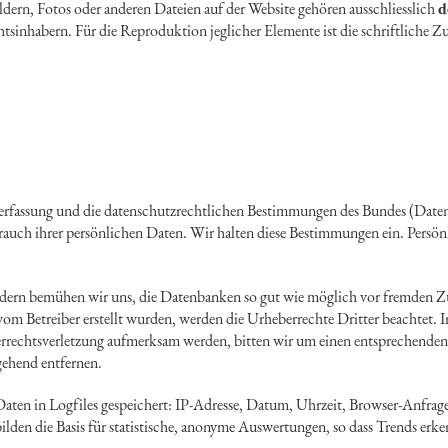
ldern, Fotos oder anderen Dateien auf der Website gehören ausschliesslich
d
htsinhabern. Für die Reproduktion jeglicher Elemente ist die schriftliche
verfassung und die datenschutzrechtlichen Bestimmungen des Bundes (Date
brauch ihrer persönlichen Daten. Wir halten diese Bestimmungen ein. Persön
ern bemühen wir uns, die Datenbanken so gut wie möglich vor fremden Zug
t vom Betreiber erstellt wurden, werden die Urheberrechte Dritter beachtet. 
berrechtsverletzung aufmerksam werden, bitten wir um einen entsprechend
gehend entfernen.
aten in Logfiles gespeichert: IP-Adresse, Datum, Uhrzeit, Browser-Anfrag
ilden die Basis für statistische, anonyme Auswertungen, so dass Trends erk